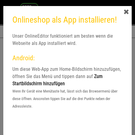
✖
Onlineshop als App installieren!
Navigation
Unser OnlineEditor funktioniert am besten wenn die
Webseite als App installiert wird.
Android:
Um diese Web-App zum Home-Bildschirm hinzuzufügen,
öffnen Sie das Menü und tippen dann auf
Zum
Startbildschirm hinzufügen
Wenn Ihr Gerät eine Menütaste hat, lässt sich das Browsermenü über
diese öffnen. Ansonsten tippen Sie auf die drei Punkte neben der
Adressleiste.