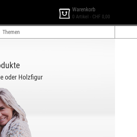
Warenkorb
0
Artikel -
CHF 0,00
Themen
odukte
e oder Holzfigur