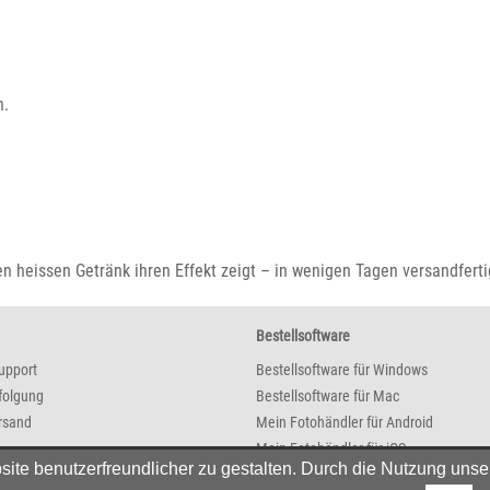
n.
en heissen Getränk ihren Effekt zeigt – in wenigen Tagen versandferti
Bestellsoftware
upport
Bestellsoftware für Windows
folgung
Bestellsoftware für Mac
rsand
Mein Fotohändler für Android
Mein Fotohändler für iOS
e benutzerfreundlicher zu gestalten. Durch die Nutzung unser